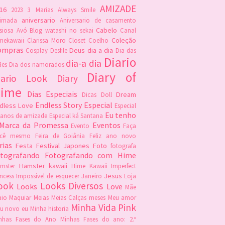
AMIZADE
16
2023
3 Marias
Always Smile
aniversario
imada
Aniversario de casamento
Cabelo
siosa
Avó
Blog watashi no sekai
Canal
Coleção
mekawaii
Clarissa Moro
Closet
Coelho
ompras
Deus
dia a dia
Cosplay
Desfile
Dia das
Diario
dia-a dia
es
Dia dos namorados
Diary of
iario Look
Diary
ime
Dias Especiais
Dream
Dicas
Doll
Endless Story
Especial
dless Love
Especial
Eu tenho
 anos de amizade
Especial ká Santana
 Marca da Promessa
Eventos
Evento
Faça
ocê mesmo
Feira de Goiânia
Feliz ano novo
rias
Festa
Festival Japones
Foto
fotografa
otografando
Fotografando com Hime
Hamster kawaii
mster
Hime Kawaii
Imperfect
Jesus
incess
Impossível de esquecer
Janeiro
Loja
ook
Looks Diversos
Looks
Love
Mãe
io
Maquiar
Meias
Meias Calças
meses
Meu amor
Minha Vida Pink
u novo eu
Minha historia
nhas Fases do Ano
Minhas Fases do ano: 2.º