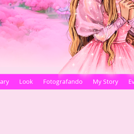
iary
Look
Fotografando
My Story
E