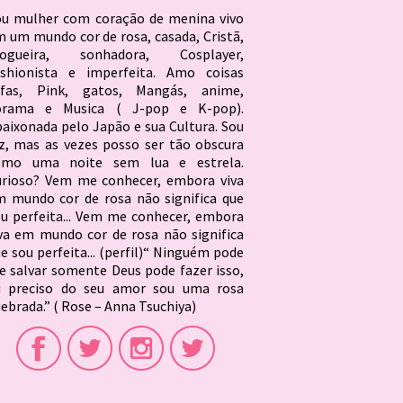
ou mulher com coração de menina vivo
 um mundo cor de rosa, casada, Cristã,
logueira, sonhadora, Cosplayer,
ashionista e imperfeita. Amo coisas
ofas, Pink, gatos, Mangás, anime,
orama e Musica ( J-pop e K-pop).
aixonada pelo Japão e sua Cultura. Sou
z, mas as vezes posso ser tão obscura
omo uma noite sem lua e estrela.
urioso? Vem me conhecer, embora viva
 mundo cor de rosa não significa que
u perfeita... Vem me conhecer, embora
va em mundo cor de rosa não significa
e sou perfeita... (perfil)“ Ninguém pode
 salvar somente Deus pode fazer isso,
u preciso do seu amor sou uma rosa
ebrada.” ( Rose – Anna Tsuchiya)