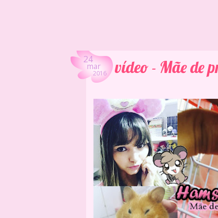
24
vídeo - Mãe de p
mar
2016