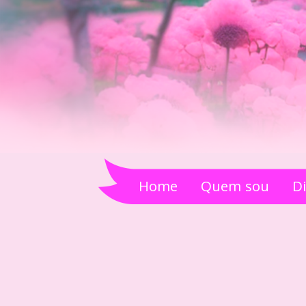
Home
Quem sou
D