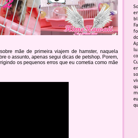
S
em
b
F
f
d
Ap
lu
sobre mãe de primeira viajem de hamster, naquela
c
bre o assunto, apenas segui dicas de petshop. Porem,
C
rrigindo os pequenos erros que eu cometia como mãe
em
so
vi
qu
me
e
qu