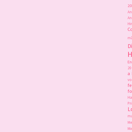
20
An
An
Hi
C
mã
D
H
En
20
a
v
fe
f
Ha
Pr
L
ma
Me
Mi