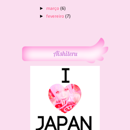
março
(6)
►
fevereiro
(7)
►
Aishiteru