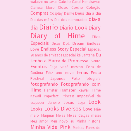
Cabelo
watashi no sekai
Canal Himekawaii
Coleção
Clarissa Moro
Closet
Coelho
Compras
Deus
dia a dia
Cosplay
Desfile
dia-a
Dia das mães
Dia dos namorados
Diario
dia
Diario Look
Diary
Diary of Hime
Dias
Especiais
Dream
Endless
Dicas
Doll
Endless Story
Especial
Love
Especial
Eu
20 anos de amizade
Especial ká Santana
tenho a Marca da Promessa
Evento
Eventos
Faça você mesmo
Feira de
ferias
Festa
Goiânia
Feliz ano novo
Festival Japones
Foto
fotografa
fotografando
Fotografando com
Hime
Hamster kawaii
Hamster
Hime
Kawaii
Imperfect Princess
Impossível de
Look
Jesus
esquecer
Janeiro
Loja
Looks Diversos
Looks
Love
Mãe
maio
Maquiar
Meias
Meias Calças
meses
Meu amor
Meu novo eu
Minha historia
Minha Vida Pink
Minhas Fases do