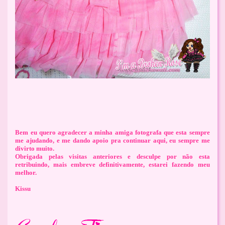
Bem eu quero agradecer a minha amiga fotografa que esta sempre
me ajudando, e me dando apoio pra continuar aqui, eu sempre me
divirto muito.
Obrigada pelas visitas anteriores e desculpe por não esta
retribuindo, mais embreve definitivamente, estarei fazendo meu
melhor.
Kissu