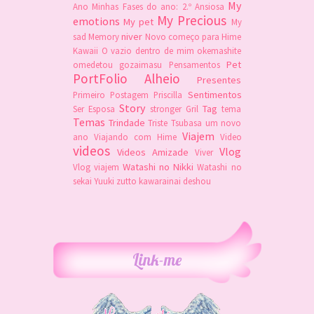
My
Ano
Minhas Fases do ano: 2.º Ansiosa
My Precious
emotions
My pet
My
niver
sad Memory
Novo começo para Hime
Kawaii
O vazio dentro de mim
okemashite
Pet
omedetou gozaimasu
Pensamentos
PortFolio Alheio
Presentes
Sentimentos
Primeiro Postagem
Priscilla
Story
Tag
Ser Esposa
stronger Gril
tema
Temas
Trindade
Triste
Tsubasa
um novo
Viajem
ano
Viajando com Hime
Video
videos
Vlog
Videos Amizade
Viver
Watashi no Nikki
Vlog viajem
Watashi no
sekai
Yuuki
zutto kawarainai deshou
Link-me