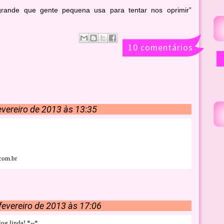
grande que gente pequena usa para tentar nos oprimir”
10 comentários
evereiro de 2013 às 13:35
com.br
fevereiro de 2013 às 17:06
log linda! *--*