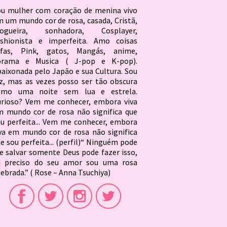
ou mulher com coração de menina vivo
 um mundo cor de rosa, casada, Cristã,
logueira, sonhadora, Cosplayer,
ashionista e imperfeita. Amo coisas
ofas, Pink, gatos, Mangás, anime,
orama e Musica ( J-pop e K-pop).
aixonada pelo Japão e sua Cultura. Sou
z, mas as vezes posso ser tão obscura
omo uma noite sem lua e estrela.
urioso? Vem me conhecer, embora viva
 mundo cor de rosa não significa que
u perfeita... Vem me conhecer, embora
va em mundo cor de rosa não significa
e sou perfeita... (perfil)“ Ninguém pode
 salvar somente Deus pode fazer isso,
u preciso do seu amor sou uma rosa
ebrada.” ( Rose – Anna Tsuchiya)