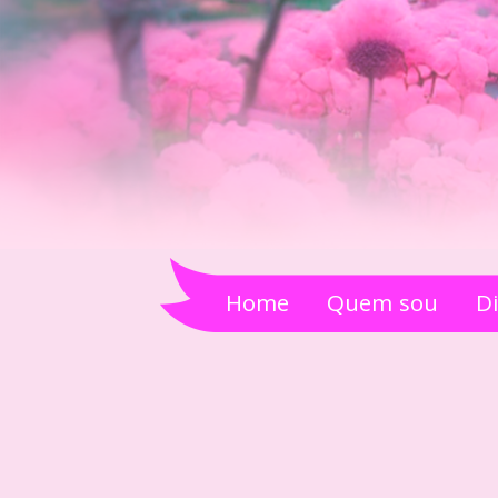
Home
Quem sou
D