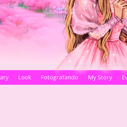
iary
Look
Fotografando
My Story
E