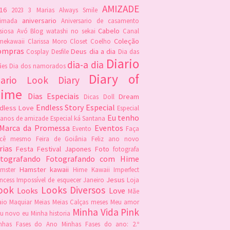
AMIZADE
16
2023
3 Marias
Always Smile
aniversario
imada
Aniversario de casamento
Cabelo
siosa
Avó
Blog watashi no sekai
Canal
Coleção
mekawaii
Clarissa Moro
Closet
Coelho
ompras
Deus
dia a dia
Cosplay
Desfile
Dia das
Diario
dia-a dia
es
Dia dos namorados
Diary of
iario Look
Diary
ime
Dias Especiais
Dream
Dicas
Doll
Endless Story
Especial
dless Love
Especial
Eu tenho
 anos de amizade
Especial ká Santana
 Marca da Promessa
Eventos
Evento
Faça
ocê mesmo
Feira de Goiânia
Feliz ano novo
rias
Festa
Festival Japones
Foto
fotografa
otografando
Fotografando com Hime
Hamster kawaii
mster
Hime Kawaii
Imperfect
Jesus
incess
Impossível de esquecer
Janeiro
Loja
ook
Looks Diversos
Looks
Love
Mãe
io
Maquiar
Meias
Meias Calças
meses
Meu amor
Minha Vida Pink
u novo eu
Minha historia
nhas Fases do Ano
Minhas Fases do ano: 2.º