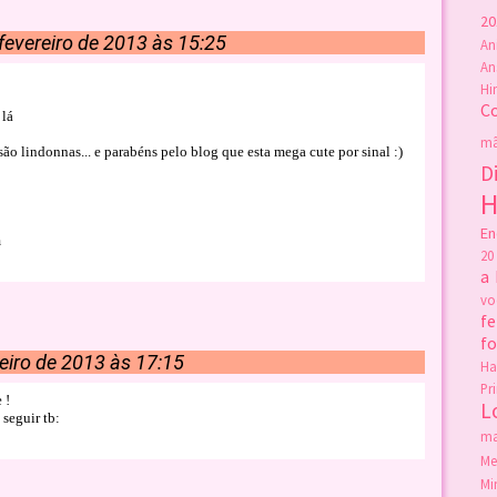
20
fevereiro de 2013 às 15:25
An
An
Hi
C
 lá
mã
são lindonnas... e parabéns pelo blog que esta mega cute por sinal :)
D
H
En
m
20
a
v
fe
f
eiro de 2013 às 17:15
Ha
Pr
 !
L
seguir tb:
ma
Me
Mi