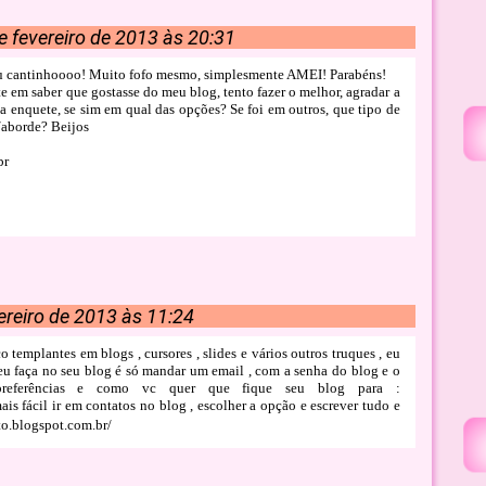
e fevereiro de 2013 às 20:31
seu cantinhoooo! Muito fofo mesmo, simplesmente AMEI! Parabéns!
e em saber que gostasse do meu blog, tento fazer o melhor, agradar a
a enquete, se sim em qual das opções? Se foi em outros, que tipo de
/aborde? Beijos
br
ereiro de 2013 às 11:24
 templantes em blogs , cursores , slides e vários outros truques , eu
u faça no seu blog é só mandar um email , com a senha do blog e o
referências e como vc quer que fique seu blog para :
s fácil ir em contatos no blog , escolher a opção e escrever tudo e
ito.blogspot.com.br/