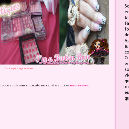
S
em
b
F
f
d
Ap
lu
c
C
em
so
Click aqui e veja o video
vi
qu
e você ainda não e inscrito no canal e curti se
inscreva-se
.
me
e
qu