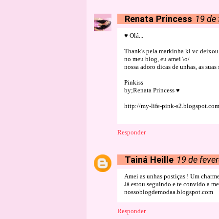
Renata Princess
19 de 
♥ Olá...
Thank's pela markinha ki vc deixou
no meu blog, eu amei \o/
nossa adoro dicas de unhas, as suas 
Pinkiss
by;Renata Princess ♥
http://my-life-pink-s2.blogspot.co
Responder
Tainá Heille
19 de fever
Amei as unhas postiças ! Um charme
Já estou seguindo e te convido a me 
nossoblogdemodaa.blogspot.com
Responder