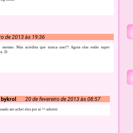
iro de 2013 às 19:36
 mesmo. Mas acredita que nunca usei?! Agora elas estão super
ra :D
 bykrol
20 de fevereiro de 2013 às 08:57
sado ate acher eles por ai ^^ adoreii