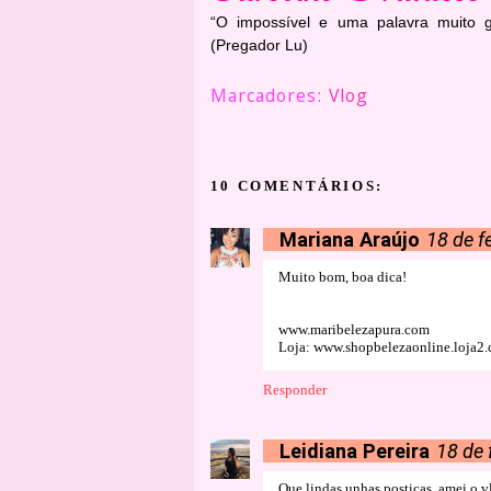
“O impossível e uma palavra muito 
(Pregador Lu)
Marcadores:
Vlog
10 COMENTÁRIOS:
Mariana Araújo
18 de f
Muito bom, boa dica!
www.maribelezapura.com
Loja: www.shopbelezaonline.loja2.
Responder
Leidiana Pereira
18 de 
Que lindas unhas postiças, amei o v