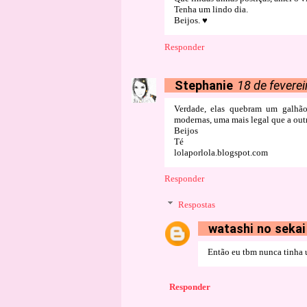
Tenha um lindo dia.
Beijos. ♥
Responder
Stephanie
18 de fevere
Verdade, elas quebram um galhão
modernas, uma mais legal que a out
Beijos
Té
lolaporlola.blogspot.com
Responder
Respostas
watashi no sekai
Então eu tbm nunca tinha u
Responder