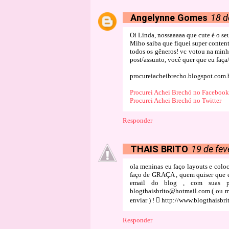
Angelynne Gomes
18 d
Oi Linda, nossaaaaa que cute é o 
Miho saiba que fiquei super content
todos os gêneros! vc votou na minh
post/assunto, você quer que eu faça
procureiacheibrecho.blogspot.com.
Procurei Achei Brechó no Facebook
Procurei Achei Brechó no Twitter
Responder
THAIS BRITO
19 de fev
ola meninas eu faço layouts e coloco
faço de GRAÇA , quem quiser que e
email do blog , com suas p
blogthaisbrito@hotmail.com ( ou mai
enviar ) !  http://www.blogthaisbr
Responder