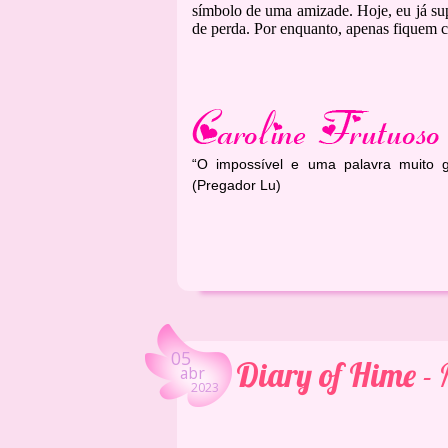
símbolo de uma amizade. Hoje, eu já supe
de perda. Por enquanto, apenas fiquem 
“O impossível e uma palavra muito 
(Pregador Lu)
05
Diary of Hime -
abr
2023