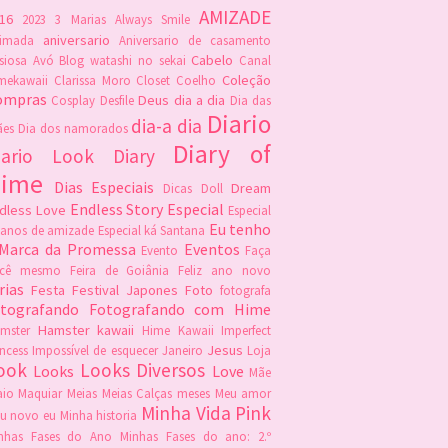
AMIZADE
16
2023
3 Marias
Always Smile
aniversario
imada
Aniversario de casamento
Cabelo
siosa
Avó
Blog watashi no sekai
Canal
Coleção
mekawaii
Clarissa Moro
Closet
Coelho
ompras
Deus
dia a dia
Cosplay
Desfile
Dia das
Diario
dia-a dia
es
Dia dos namorados
Diary of
iario Look
Diary
ime
Dias Especiais
Dream
Dicas
Doll
Endless Story
Especial
dless Love
Especial
Eu tenho
 anos de amizade
Especial ká Santana
 Marca da Promessa
Eventos
Evento
Faça
ocê mesmo
Feira de Goiânia
Feliz ano novo
rias
Festa
Festival Japones
Foto
fotografa
otografando
Fotografando com Hime
Hamster kawaii
mster
Hime Kawaii
Imperfect
Jesus
incess
Impossível de esquecer
Janeiro
Loja
ook
Looks Diversos
Looks
Love
Mãe
io
Maquiar
Meias
Meias Calças
meses
Meu amor
Minha Vida Pink
u novo eu
Minha historia
nhas Fases do Ano
Minhas Fases do ano: 2.º