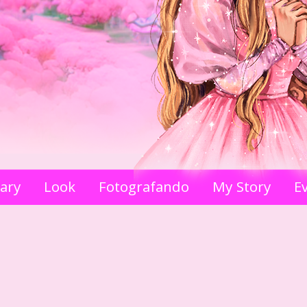
iary
Look
Fotografando
My Story
E