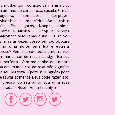
ou mulher com coração de menina vivo
 um mundo cor de rosa, casada, Cristã,
logueira, sonhadora, Cosplayer,
ashionista e imperfeita. Amo coisas
ofas, Pink, gatos, Mangás, anime,
orama e Musica ( J-pop e K-pop).
aixonada pelo Japão e sua Cultura. Sou
z, mas as vezes posso ser tão obscura
omo uma noite sem lua e estrela.
urioso? Vem me conhecer, embora viva
 mundo cor de rosa não significa que
u perfeita... Vem me conhecer, embora
va em mundo cor de rosa não significa
e sou perfeita... (perfil)“ Ninguém pode
 salvar somente Deus pode fazer isso,
u preciso do seu amor sou uma rosa
ebrada.” ( Rose – Anna Tsuchiya)