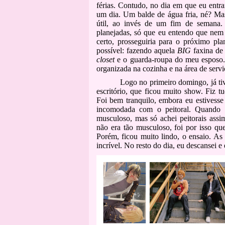
férias. Contudo, no dia em que eu entrar
um dia. Um balde de água fria, né? Mas
útil, ao invés de um fim de semana.
planejadas, só que eu entendo que nem 
certo, prosseguiria para o próximo p
possível: fazendo aquela
BIG
faxina de
closet
e o guarda-roupa do meu esposo. 
organizada na cozinha e na área de servi
Logo no primeiro domingo, já ti
escritório, que ficou muito show. Fiz t
Foi bem tranquilo, embora eu estivesse
incomodada com o peitoral. Quando 
musculoso, mas só achei peitorais ass
não era tão musculoso, foi por isso q
Porém, ficou muito lindo, o ensaio. As
incrível. No resto do dia, eu descansei