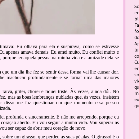
S
em
b
F
f
d
Ap
timava! Eu olhava para ela e suspirava, como se estivesse
lu
 Eu apenas amava demais. Eu amei muito. Eu confiei muito e
c
, porque ter aquela pessoa na minha vida e a amizade dela se
C
em
que um dia lhe fez se sentir dessa forma vai lhe causar dor.
so
lhe machucar profundamente e se tornar uma das maiores
vi
qu
aiva, gritei, chorei e fiquei triste. Às vezes, ainda dói. No
me
fez, mas as boas lembranças nubladas que, às vezes, insistem
e
r disso me faz questionar em que momento essa pessoa
qu
izada.
iei profunda e sinceramente. E não me arrependo, porque eu
 coração aberto. Eu vou seguir a minha vida. Vou superar as
vou ser capaz de abrir meu coração de novo.
 sobre um girassol que perdeu as suas pétalas. O girassol é o