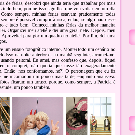
ia de férias, descobri que ainda teria que trabalhar por mais
 tudo bem, porque isso significa que vou voltar em um dia
 Como sempre, minhas férias estavam praticamente todas
sempre é possível cumprir à risca, então, se algo não desse
lano e tudo bem. Comecei minhas férias da melhor maneira
 lei. Organizei meu ateliê e dei uma geral nele. Depois, meu
Aproveitei para pôr um quadro no ateliê. Por fim, dei uma
ços.
ve um ensaio fotográfico interno. Montei todo um cenário no
udo isso na noite anterior e, na manhã seguinte, arrumei-me.
 usando peitoral. Eu amei, mas confesso que, depois, fiquei
eu o comprei, não queria que fosse tão exageradamente
im. Então, nos conformamos, né?! O personagem que eu fiz
ue me incomodou um pouco mais tarde, enquanto analisava.
 fotos ficaram um arraso, porque, como sempre, a Patrícia é
 e estudei um pouco também.