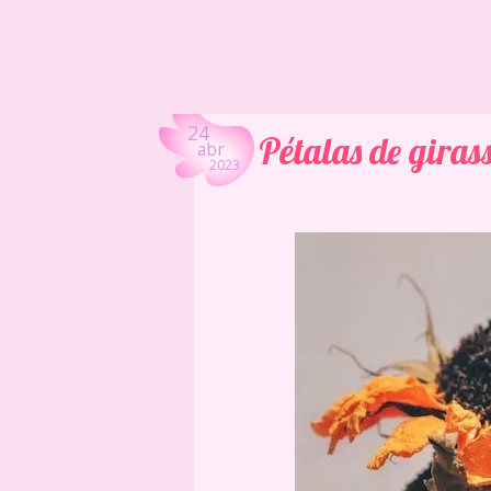
24
Pétalas de giras
abr
2023