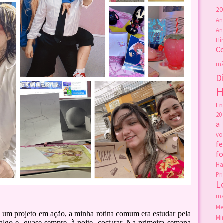
20
An
An
Hi
C
mã
D
H
En
20
a
v
fe
f
Ha
Pr
L
ma
Me
um projeto em ação, a minha rotina comum era estudar pela
Mi
lgo e, quase sempre, à noite, costurar. Na primeira semana