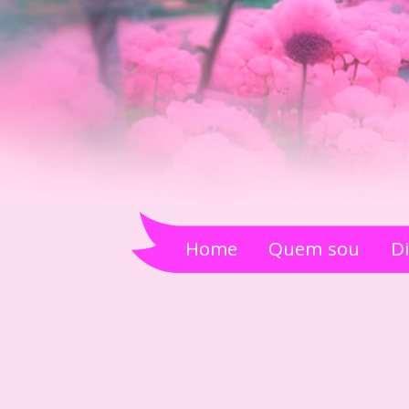
Home
Quem sou
D