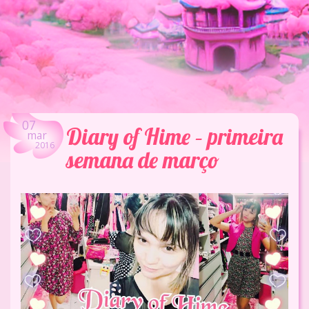
07
Diary of Hime – primeira
mar
2016
semana de março