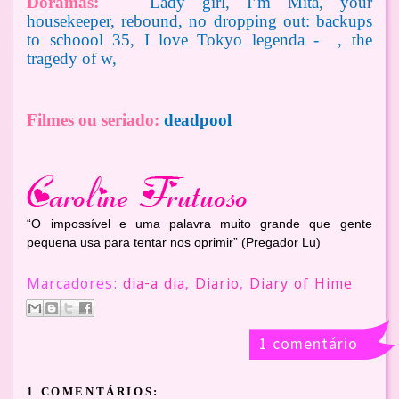
Doramas:
Lady girl, I’m Mita, your
housekeeper, rebound, no dropping out: backups
to schoool 35, I love Tokyo legenda - , the
tragedy of w,
Filmes ou seriado:
deadpool
“O impossível e uma palavra muito grande que gente
pequena usa para tentar nos oprimir” (Pregador Lu)
Marcadores:
dia-a dia
,
Diario
,
Diary of Hime
1 comentário
1 COMENTÁRIOS: