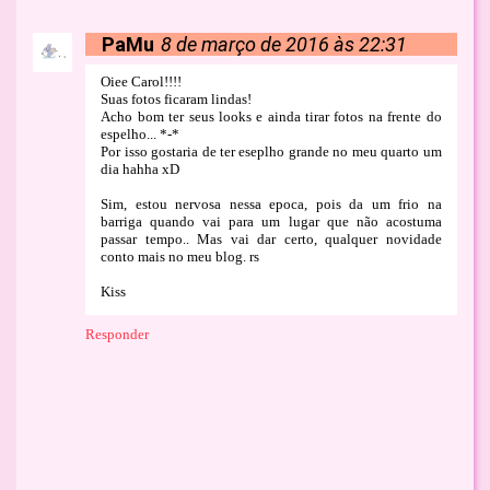
PaMu
8 de março de 2016 às 22:31
Oiee Carol!!!!
Suas fotos ficaram lindas!
Acho bom ter seus looks e ainda tirar fotos na frente do
espelho... *-*
Por isso gostaria de ter eseplho grande no meu quarto um
dia hahha xD
Sim, estou nervosa nessa epoca, pois da um frio na
barriga quando vai para um lugar que não acostuma
passar tempo.. Mas vai dar certo, qualquer novidade
conto mais no meu blog. rs
Kiss
Responder