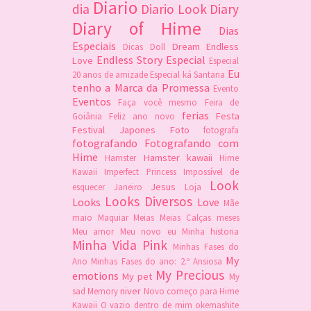
Diario
dia
Diario Look
Diary
Diary of Hime
Dias
Especiais
Dream
Endless
Dicas
Doll
Endless Story
Especial
Love
Especial
Eu
20 anos de amizade
Especial ká Santana
tenho a Marca da Promessa
Evento
Eventos
Faça você mesmo
Feira de
ferias
Festa
Goiânia
Feliz ano novo
Festival Japones
Foto
fotografa
fotografando
Fotografando com
Hime
Hamster kawaii
Hamster
Hime
Kawaii
Imperfect Princess
Impossível de
Look
Jesus
esquecer
Janeiro
Loja
Looks Diversos
Looks
Love
Mãe
maio
Maquiar
Meias
Meias Calças
meses
Meu amor
Meu novo eu
Minha historia
Minha Vida Pink
Minhas Fases do
My
Ano
Minhas Fases do ano: 2.º Ansiosa
My Precious
emotions
My pet
My
niver
sad Memory
Novo começo para Hime
Kawaii
O vazio dentro de mim
okemashite