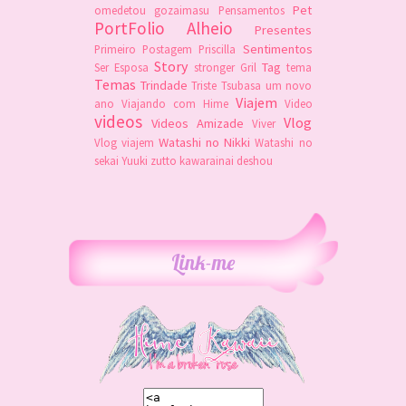
Pet
omedetou gozaimasu
Pensamentos
PortFolio Alheio
Presentes
Sentimentos
Primeiro Postagem
Priscilla
Story
Tag
Ser Esposa
stronger Gril
tema
Temas
Trindade
Triste
Tsubasa
um novo
Viajem
ano
Viajando com Hime
Video
videos
Vlog
Videos Amizade
Viver
Watashi no Nikki
Vlog viajem
Watashi no
sekai
Yuuki
zutto kawarainai deshou
Link-me