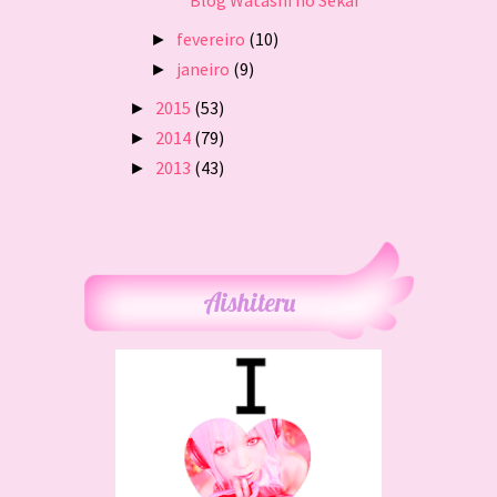
Blog Watashi no Sekai
fevereiro
(10)
►
janeiro
(9)
►
2015
(53)
►
2014
(79)
►
2013
(43)
►
Aishiteru