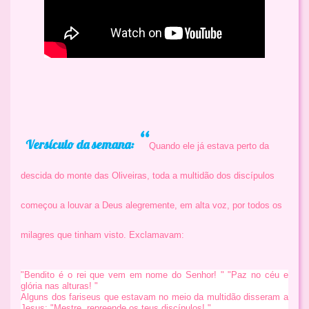
“
Versículo da semana:
Quando ele já estava perto da
descida do monte das Oliveiras, toda a multidão dos discípulos
começou a louvar a Deus alegremente, em alta voz, por todos os
milagres que tinham visto. Exclamavam:
"Bendito é o rei que vem em nome do Senhor! " "Paz no céu e
glória nas alturas! "
Alguns dos fariseus que estavam no meio da multidão disseram a
Jesus: "Mestre, repreende os teus discípulos! "