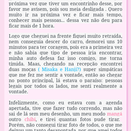
próxima vez que tiver um encontrinho desse, por
favor me avisem, pois sou meia desligada . Quero
muito ir na próxima vez e ficar mais tempo,
conhecer mais pessoas... dessa vez não deu para
ficar mais de 1 hora.
Logo que cheguei na frente fiquei muito retraída,
nem conseguia descer do carro, demorei uns 10
minutos para ter coragem, pois era a primeira vez
e não sabia que tipo de pessoa iria encontrar,
minha auto defesa faz isso comigo, me torna
tímida. Maas, chegando na recepção encontrei
duas moças
( Misaka e Hanji?)
super simpáticas
que me fez me sentir a vontade, então ao chegar
no ponto principal, lá estava o paraíso: pessoas
legais por todos os lados, me senti realmente a
vontade.
Infelizmente, como eu estava com a agenda
apertada, tive que fazer tudo correndo, mas não
sai de lá sem meu desenho, um meu modo
mangá
outro
chibi
, e tirei quantas fotos pude tirar.
Porém, não consegui tirar foto de todos, o que me
deixou um tanto desapontada, por que amei todos