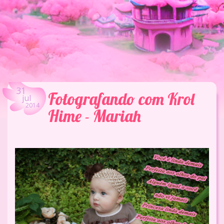
31
Fotografando com Krol
jul
2014
Hime - Mariah