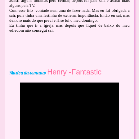
assisti alguns doramas pelo celular, depois fui para sala e assisti mais
alguns pela TV.
Com esse frio vontade nem uma de fazer nada. Mas eu fui obrigada a
sair, pois tinha uma festinha de extrema importância. Então eu sai, mas
demoro mais do que previ e lá se foi o meu domingo.
Eu tinha que ir a igreja, mas depois que fiquei de baixo do meu
edredom não consegui sai.
Henry -Fantastic
Musica da semana: