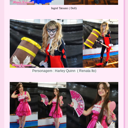
Ingrid Tatsumi ( Doll)
 Personagem : 
Harley Quinn 
 ( 
Renata Ito)