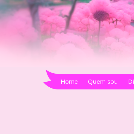
Home
Quem sou
D