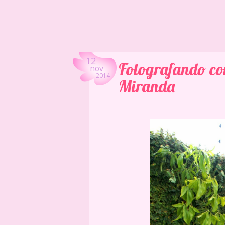
12
Fotografando co
nov
2014
Miranda