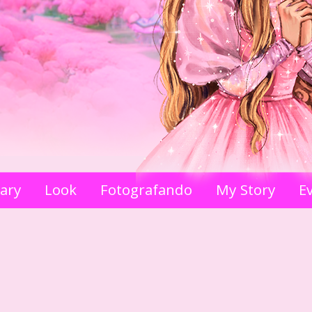
iary
Look
Fotografando
My Story
E