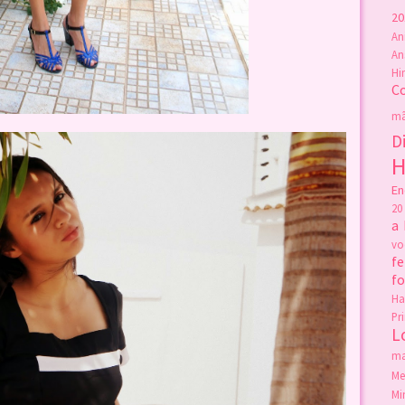
20
An
An
Hi
C
mã
D
H
En
20
a
v
fe
f
Ha
Pr
L
ma
Me
Mi