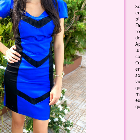
S
em
b
F
f
d
Ap
lu
c
C
em
so
vi
qu
me
e
qu