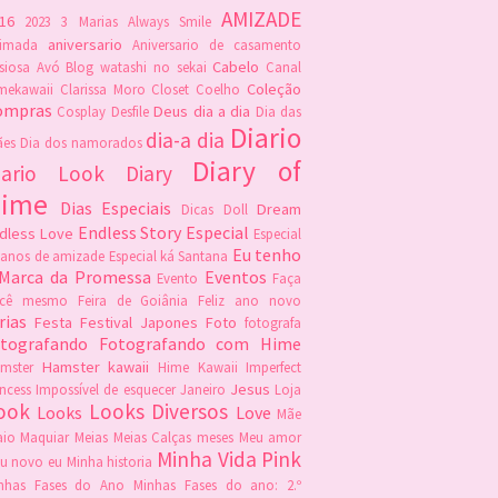
AMIZADE
16
2023
3 Marias
Always Smile
aniversario
imada
Aniversario de casamento
Cabelo
siosa
Avó
Blog watashi no sekai
Canal
Coleção
mekawaii
Clarissa Moro
Closet
Coelho
ompras
Deus
dia a dia
Cosplay
Desfile
Dia das
Diario
dia-a dia
es
Dia dos namorados
Diary of
iario Look
Diary
ime
Dias Especiais
Dream
Dicas
Doll
Endless Story
Especial
dless Love
Especial
Eu tenho
 anos de amizade
Especial ká Santana
 Marca da Promessa
Eventos
Evento
Faça
ocê mesmo
Feira de Goiânia
Feliz ano novo
rias
Festa
Festival Japones
Foto
fotografa
otografando
Fotografando com Hime
Hamster kawaii
mster
Hime Kawaii
Imperfect
Jesus
incess
Impossível de esquecer
Janeiro
Loja
ook
Looks Diversos
Looks
Love
Mãe
io
Maquiar
Meias
Meias Calças
meses
Meu amor
Minha Vida Pink
u novo eu
Minha historia
nhas Fases do Ano
Minhas Fases do ano: 2.º