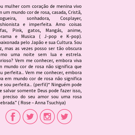
ou mulher com coração de menina vivo
 um mundo cor de rosa, casada, Cristã,
logueira, sonhadora, Cosplayer,
ashionista e imperfeita. Amo coisas
ofas, Pink, gatos, Mangás, anime,
orama e Musica ( J-pop e K-pop).
aixonada pelo Japão e sua Cultura. Sou
z, mas as vezes posso ser tão obscura
omo uma noite sem lua e estrela.
urioso? Vem me conhecer, embora viva
 mundo cor de rosa não significa que
u perfeita... Vem me conhecer, embora
va em mundo cor de rosa não significa
e sou perfeita... (perfil)“ Ninguém pode
 salvar somente Deus pode fazer isso,
u preciso do seu amor sou uma rosa
ebrada.” ( Rose – Anna Tsuchiya)