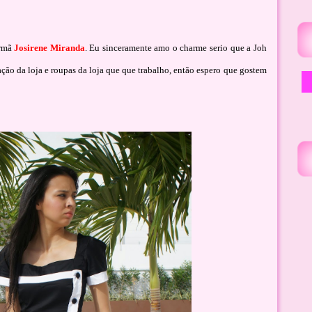
rm
ã
Josirene Miranda
.
Eu sinceramente amo o charme serio que a Joh
a
çã
o da loja e roupas da loja que que trabalho, ent
ão espero que gostem