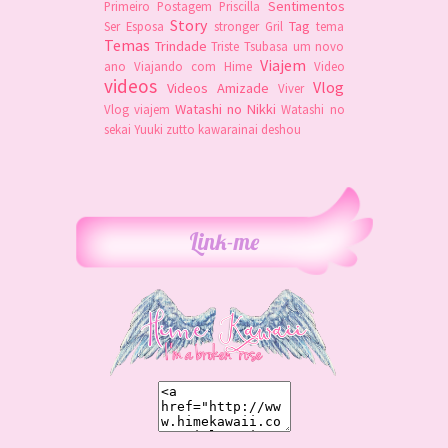
Sentimentos
Primeiro Postagem
Priscilla
Story
Tag
Ser Esposa
stronger Gril
tema
Temas
Trindade
Triste
Tsubasa
um novo
Viajem
ano
Viajando com Hime
Video
videos
Vlog
Videos Amizade
Viver
Watashi no Nikki
Vlog viajem
Watashi no
sekai
Yuuki
zutto kawarainai deshou
Link-me