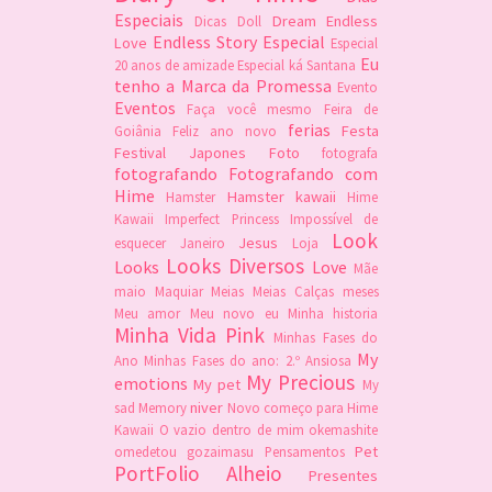
Especiais
Dream
Endless
Dicas
Doll
Endless Story
Especial
Love
Especial
Eu
20 anos de amizade
Especial ká Santana
tenho a Marca da Promessa
Evento
Eventos
Faça você mesmo
Feira de
ferias
Festa
Goiânia
Feliz ano novo
Festival Japones
Foto
fotografa
fotografando
Fotografando com
Hime
Hamster kawaii
Hamster
Hime
Kawaii
Imperfect Princess
Impossível de
Look
Jesus
esquecer
Janeiro
Loja
Looks Diversos
Looks
Love
Mãe
maio
Maquiar
Meias
Meias Calças
meses
Meu amor
Meu novo eu
Minha historia
Minha Vida Pink
Minhas Fases do
My
Ano
Minhas Fases do ano: 2.º Ansiosa
My Precious
emotions
My pet
My
niver
sad Memory
Novo começo para Hime
Kawaii
O vazio dentro de mim
okemashite
Pet
omedetou gozaimasu
Pensamentos
PortFolio Alheio
Presentes