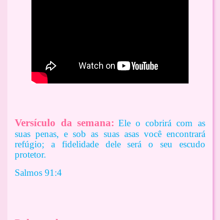
Versículo da semana:
Ele o cobrirá com as
suas penas, e sob as suas asas você encontrará
refúgio; a fidelidade dele será o seu escudo
protetor.
Salmos 91:4