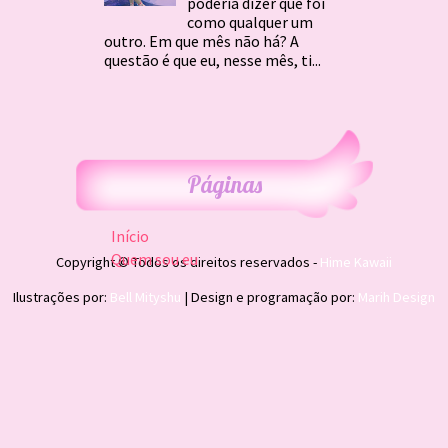
poderia dizer que foi
como qualquer um
outro. Em que mês não há? A
questão é que eu, nesse mês, ti...
Páginas
Início
Quem sou eu
Copyright © Todos os direitos reservados -
Hime Kawaii
Ilustrações por:
Bell Mityshu
| Design e programação por:
Marih Design