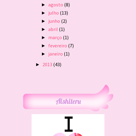
agosto
(8)
►
julho
(13)
►
junho
(2)
►
abril
(1)
►
março
(1)
►
fevereiro
(7)
►
janeiro
(1)
►
2013
(43)
►
Aishiteru