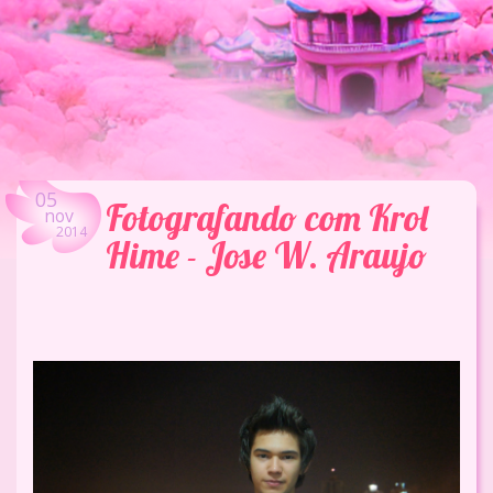
05
Fotografando com Krol
nov
2014
Hime - Jose W. Araujo