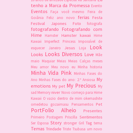
tenho a Marca da Promessa
Evento
Eventos
Faça você mesmo
Feira de
ferias
Festa
Goiânia
Feliz ano novo
Festival Japones
Foto
fotografa
fotografando
Fotografando com
Hime
Hamster kawaii
Hamster
Hime
Kawaii
Imperfect Princess
Impossível de
Look
Jesus
esquecer
Janeiro
Loja
Looks Diversos
Looks
Love
Mãe
maio
Maquiar
Meias
Meias Calças
meses
Meu amor
Meu novo eu
Minha historia
Minha Vida Pink
Minhas Fases do
My
Ano
Minhas Fases do ano: 2.º Ansiosa
My Precious
emotions
My pet
My
niver
sad Memory
Novo começo para Hime
Kawaii
O vazio dentro de mim
okemashite
Pet
omedetou gozaimasu
Pensamentos
PortFolio Alheio
Presentes
Sentimentos
Primeiro Postagem
Priscilla
Story
Tag
Ser Esposa
stronger Gril
tema
Temas
Trindade
Triste
Tsubasa
um novo