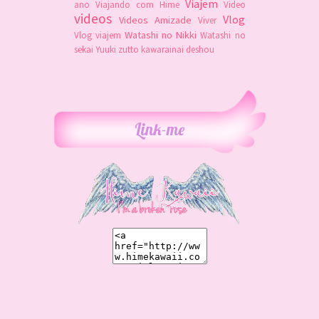
Viajem
ano
Viajando com Hime
Video
videos
Vlog
Videos Amizade
Viver
Watashi no Nikki
Vlog viajem
Watashi no
sekai
Yuuki
zutto kawarainai deshou
Link-me