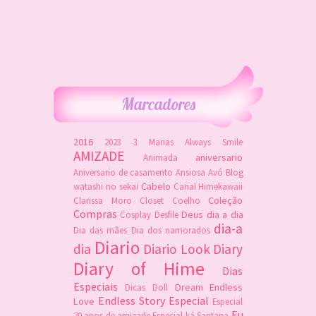
Marcadores
2016
2023
3 Marias
Always Smile
AMIZADE
aniversario
Animada
Aniversario de casamento
Ansiosa
Avó
Blog
Cabelo
watashi no sekai
Canal Himekawaii
Coleção
Clarissa Moro
Closet
Coelho
Compras
Deus
dia a dia
Cosplay
Desfile
dia-a
Dia das mães
Dia dos namorados
Diario
dia
Diario Look
Diary
Diary of Hime
Dias
Especiais
Dream
Endless
Dicas
Doll
Endless Story
Especial
Love
Especial
Eu
20 anos de amizade
Especial ká Santana