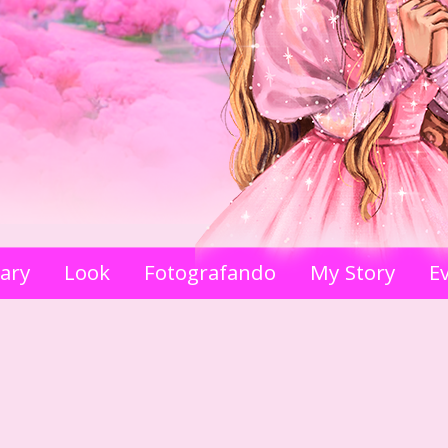
iary
Look
Fotografando
My Story
E