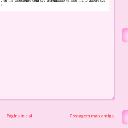
 , eu me emocionei com seu testemunho te amo muito adorei sua
 <3
Página inicial
Postagem mais antiga