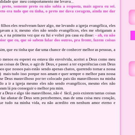
ndidade que
meu comportamento me levava...
reto, somente preto eu não sabia a resposta, mais agora eu sei.
reto era tudo que eu tinha, o preto me dava coragem, ainda me dar
lhos eles resolveram fazer algo, me levando a igreja evangélica, eles
igavam a ir, mesmo eles não sendo evangélicos, eles me obrigaram a
a, e na primeira vez que eu fui e voltei pra casa eu disse
: - ah, eu não
ior que eu, que só sabem falar dos outros, pra frente, fazem coisas
sim, que eu tinha que dar uma chance de conhecer melhor as pessoas, a
ndo menos eu esperei eu estava tão envolvida, aceitei a Deus como meu
as coisas de Deus, o agir de Deus, e passei a ter experiências com Deus
s que nossos pais estão sendo apenas chatos, querendo tornar a nossa
s)
mais tudo isso porque nos amam e quer sempre o melhor para nossa
sse Deus maravilhoso por ter colocado pais tão maravilhosos na minha
o a ir a igreja
mesmo eles não sendo evangélicos, mesmo eles não
ram lá pra conseguir o melhor pra mim.
r a Deus e algo tão maravilhoso, não é
fácil, pois existem tantas coisas
s faz afastar de Deus sem percebermos, mas de uma coisa meu coração,
ue tudo na minha vida, eu não acredito em nenhum amor eterno e