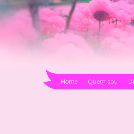
Home
Quem sou
D