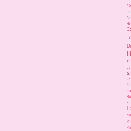
20
An
An
Hi
C
mã
D
H
En
20
a
v
fe
f
Ha
Pr
L
ma
Me
Mi