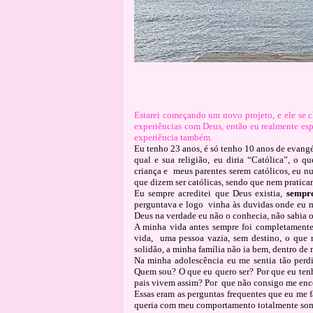
Estarei começando um novo projeto, e ele se 
experiências com Deus, então eu realmente esp
experiência também.
Eu tenho 23 anos, é só tenho 10 anos de evangé
qual e sua religião, eu diria “Católica”, o
criança e
meus parentes serem católicos, eu n
que dizem ser católicas, sendo que nem pratica
Eu sempre acreditei que Deus existia,
sempre
perguntava e logo
vinha às duvidas onde eu m
Deus na verdade eu não o conhecia, não sabia o
A minha vida antes sempre foi completamente 
vida,
uma pessoa vazia, sem destino, o que 
solidão, a minha família não ia bem, dentro de
Na minha adolescência eu me sentia tão perdi
Quem sou? O que eu quero ser? Por que eu ten
pais vivem assim? Por
que não consigo me enco
Essas eram as perguntas frequentes que eu me f
queria com meu comportamento totalmente somb