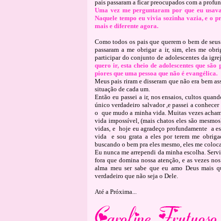
pais passaram a ficar preocupados com a profu
Uma vez me perguntaram por que eu usava p
Naquele tempo eu vivia sozinha vazia, e o p
mais e diferente agora.
Como todos os pais que querem o bem de seus fi
passaram a me obrigar a ir, sim, eles me obr
participar do conjunto de adolescentes da igrej
quero ir, esta cheio de
adolescentes que são p
piores que uma pessoa que não é evangélica.
Meus pais riram e disseram que não era bem as
situação de cada um.
Então eu passei a ir, nos ensaios, cultos qua
único verdadeiro salvador ,e passei a conhecer 
o
que mudo a minha vida. Muitas vezes achamo
vida impossível, (mais chatos eles são mesmo
vidas, e
hoje eu agradeço profundamente
a e
vida
e sou grata a eles por terem me obrigad
buscando o bem pra eles mesmo, eles me coloca
Eu nunca me arrependi da minha escolha. Servi
fora que domina nossa atenção, e as vezes no
alma meu ser sabe que eu amo Deus mais q
verdadeiro que não seja o Dele.
Até a Próxima...