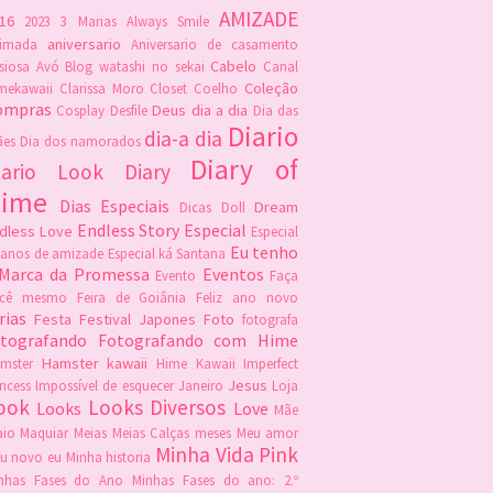
AMIZADE
16
2023
3 Marias
Always Smile
aniversario
imada
Aniversario de casamento
Cabelo
siosa
Avó
Blog watashi no sekai
Canal
Coleção
mekawaii
Clarissa Moro
Closet
Coelho
ompras
Deus
dia a dia
Cosplay
Desfile
Dia das
Diario
dia-a dia
es
Dia dos namorados
Diary of
iario Look
Diary
ime
Dias Especiais
Dream
Dicas
Doll
Endless Story
Especial
dless Love
Especial
Eu tenho
 anos de amizade
Especial ká Santana
 Marca da Promessa
Eventos
Evento
Faça
ocê mesmo
Feira de Goiânia
Feliz ano novo
rias
Festa
Festival Japones
Foto
fotografa
otografando
Fotografando com Hime
Hamster kawaii
mster
Hime Kawaii
Imperfect
Jesus
incess
Impossível de esquecer
Janeiro
Loja
ook
Looks Diversos
Looks
Love
Mãe
io
Maquiar
Meias
Meias Calças
meses
Meu amor
Minha Vida Pink
u novo eu
Minha historia
nhas Fases do Ano
Minhas Fases do ano: 2.º