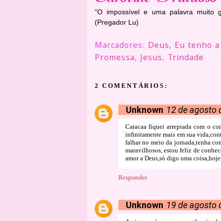
“O impossível e uma palavra muito 
(Pregador Lu)
Marcadores:
Deus
,
Eu tenho a
Promessa
,
Jesus
,
Trindade
2 COMENTÁRIOS:
Unknown
12 de agosto 
Caracaa fiquei arrepiada com o co
infinitamente mais em sua vida,con
falhar no meio da jornada,tenha como
maravilhosos, estou feliz de conhec
amor a Deus,só digo uma coisa,hoje
Responder
Unknown
19 de agosto 