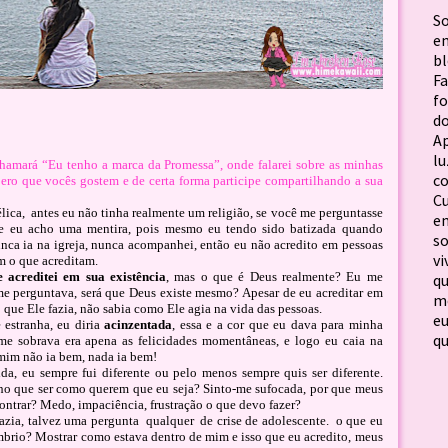
S
em
b
F
f
d
Ap
lu
chamará “Eu tenho a marca da Promessa”, onde falarei sobre as minhas
c
ero que vocês gostem e de certa forma participe compartilhando a sua
C
lica,
antes eu não tinha realmente um religião, se você me perguntasse
em
 que eu acho uma mentira, pois mesmo eu tendo sido batizada quando
so
unca ia na igreja, nunca acompanhei, então eu não acredito em pessoas
vi
m o que acreditam.
 acreditei em sua existência
, mas o que é Deus realmente? Eu me
qu
e perguntava, será que Deus existe mesmo? Apesar de eu acreditar em
me
 que Ele fazia, não sabia como Ele agia na vida das pessoas.
e
estranha, eu diria
acinzentada
, essa e a cor que eu dava para minha
qu
me sobrava era apena as felicidades momentâneas, e logo eu caia na
 mim não ia bem, nada ia bem!
da, eu sempre fui diferente ou pelo menos sempre quis ser diferente.
ho que ser como querem que eu seja? Sinto-me sufocada, por que meus
ntrar? Medo, impaciência, frustração o que devo fazer?
azia, talvez uma pergunta
qualquer
de crise de adolescente.
o que eu
rio? Mostrar como estava dentro de mim e isso que eu acredito, meus