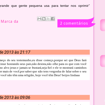
grande que gente pequena usa para tentar nos oprimir”
 Marca da
2 comentários
de 2013 às 21:17
meço do seu testemunho,eu disse começo,porque sei que Deus fará
tinue honrando seus pais,não desista,não olhe para os que com você
 alvo jesus e jamais se frustará,seja fiel e ele te mostrará caminhos
er mais de você,por saber que não tens vergonha de falar sobre o seu
 você não têm uma religião, hoje você têm Deus! beijos lindaaa
de 2013 às 09:06