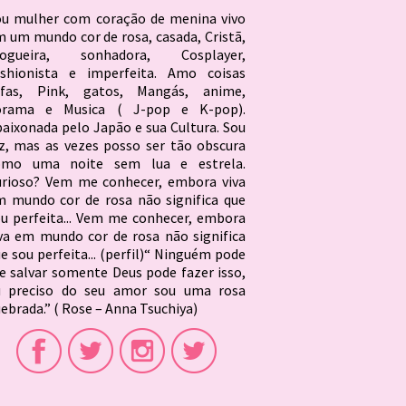
ou mulher com coração de menina vivo
 um mundo cor de rosa, casada, Cristã,
logueira, sonhadora, Cosplayer,
ashionista e imperfeita. Amo coisas
ofas, Pink, gatos, Mangás, anime,
orama e Musica ( J-pop e K-pop).
aixonada pelo Japão e sua Cultura. Sou
z, mas as vezes posso ser tão obscura
omo uma noite sem lua e estrela.
urioso? Vem me conhecer, embora viva
 mundo cor de rosa não significa que
u perfeita... Vem me conhecer, embora
va em mundo cor de rosa não significa
e sou perfeita... (perfil)“ Ninguém pode
 salvar somente Deus pode fazer isso,
u preciso do seu amor sou uma rosa
ebrada.” ( Rose – Anna Tsuchiya)