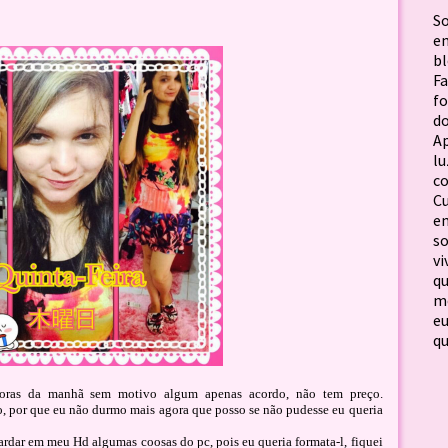
S
em
b
F
f
d
Ap
lu
c
C
em
so
vi
qu
me
e
qu
oras da manhã sem motivo algum apenas acordo, não tem preço.
 por que eu não durmo mais agora que posso se não pudesse eu queria
rdar em meu Hd algumas coosas do pc, pois eu queria formata-l, fiquei