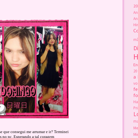
20
An
An
Hi
C
mã
D
H
En
20
a
v
fe
f
Ha
Pr
L
ma
Me
e que consegui me arrumar e ir? Terminei

Mi
s no pc. Esperando a tal coragem
