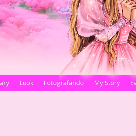
iary
Look
Fotografando
My Story
E