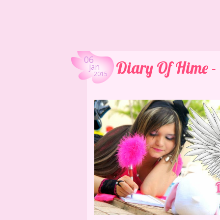
06
Diary Of Hime 
jan
2015