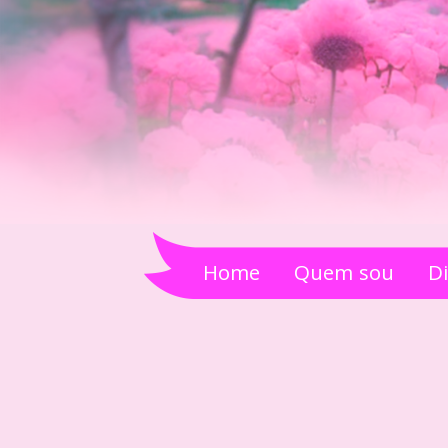
Home
Quem sou
D