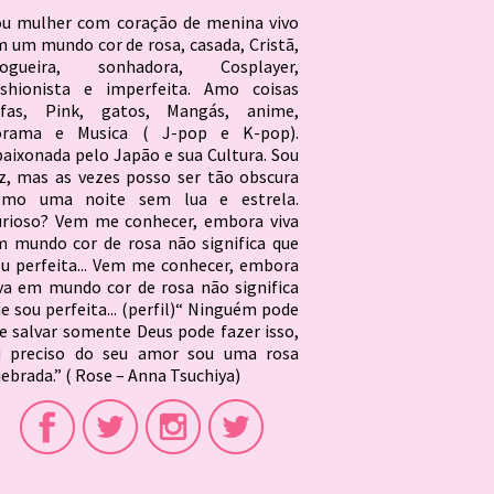
ou mulher com coração de menina vivo
 um mundo cor de rosa, casada, Cristã,
logueira, sonhadora, Cosplayer,
ashionista e imperfeita. Amo coisas
ofas, Pink, gatos, Mangás, anime,
orama e Musica ( J-pop e K-pop).
aixonada pelo Japão e sua Cultura. Sou
z, mas as vezes posso ser tão obscura
omo uma noite sem lua e estrela.
urioso? Vem me conhecer, embora viva
 mundo cor de rosa não significa que
u perfeita... Vem me conhecer, embora
va em mundo cor de rosa não significa
e sou perfeita... (perfil)“ Ninguém pode
 salvar somente Deus pode fazer isso,
u preciso do seu amor sou uma rosa
ebrada.” ( Rose – Anna Tsuchiya)