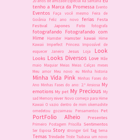
Eu
20 anos de amizade
Especial ká Santana
tenho a Marca da Promessa
Evento
Eventos
Faça você mesmo
Feira de
ferias
Festa
Goiânia
Feliz ano novo
Festival Japones
Foto
fotografa
fotografando
Fotografando com
Hime
Hamster kawaii
Hamster
Hime
Kawaii
Imperfect Princess
Impossível de
Look
Jesus
esquecer
Janeiro
Loja
Looks Diversos
Looks
Love
Mãe
maio
Maquiar
Meias
Meias Calças
meses
Meu amor
Meu novo eu
Minha historia
Minha Vida Pink
Minhas Fases do
My
Ano
Minhas Fases do ano: 2.º Ansiosa
My Precious
emotions
My pet
My
niver
sad Memory
Novo começo para Hime
Kawaii
O vazio dentro de mim
okemashite
Pet
omedetou gozaimasu
Pensamentos
PortFolio Alheio
Presentes
Sentimentos
Primeiro Postagem
Priscilla
Story
Tag
Ser Esposa
stronger Gril
tema
Temas
Trindade
Triste
Tsubasa
um novo