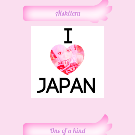
Aishiteru
One of a kind