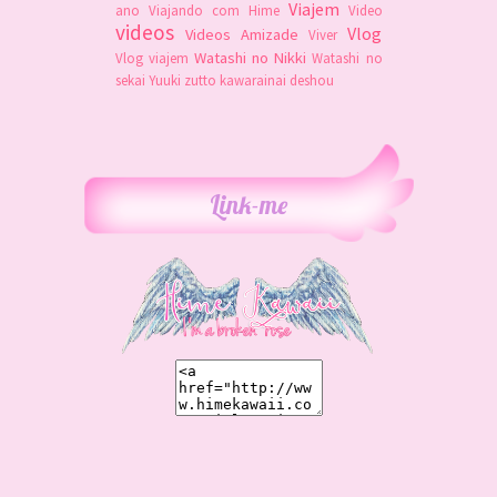
Viajem
ano
Viajando com Hime
Video
videos
Vlog
Videos Amizade
Viver
Watashi no Nikki
Vlog viajem
Watashi no
sekai
Yuuki
zutto kawarainai deshou
Link-me