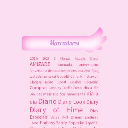
Marcadores
2016
2023
3 Marias
Always Smile
AMIZADE
aniversario
Animada
Aniversario de casamento
Ansiosa
Avó
Blog
Cabelo
watashi no sekai
Canal Himekawaii
Coleção
Clarissa Moro
Closet
Coelho
Compras
Deus
dia a dia
Cosplay
Desfile
dia-a
Dia das mães
Dia dos namorados
Diario
dia
Diario Look
Diary
Diary of Hime
Dias
Especiais
Dream
Endless
Dicas
Doll
Endless Story
Especial
Love
Especial